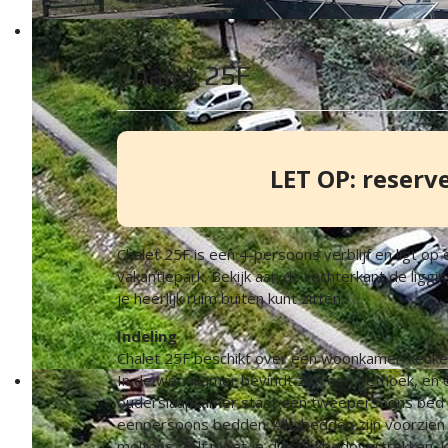
Chalet 25F
LET OP: reserv
Chalet 25F is een 4-persoons verblijf en ligt op
vakantiepark. Bekijk aan de rechterkant de ligg
je heerlijk ruim buiten kunt zitten.
Indeling
Chalet 25F beschikt over een woonkamer/keuk
In de woonkamer bevindt zich een eethoek, en e
ouderslaapkamer staat een tweepersoons bed v
eenpersoons bedden. Alle bedden zijn voorzie
moltons. Zelf moet je dus dekbedovertrekken,