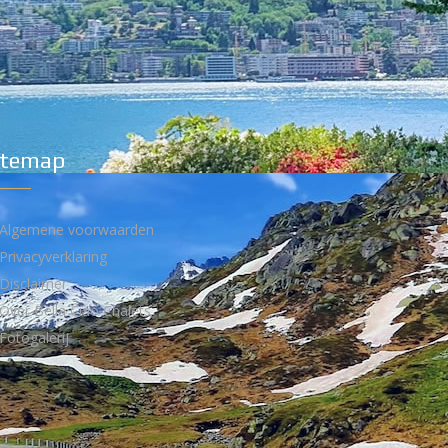
itemap
Algemene voorwaarden
Privacyverklaring
Disclaimer
Over Bella Ciao Chalets
Fotogalerij