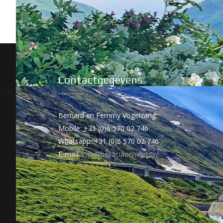
Contactgegevens
Bernard en Femmy Vogelzang
Mobile: +31 (0)6 570 02 746
Whatsapp: +31 (0)6 570 02 746
E-mail:
info@bellaciaochalets.nl