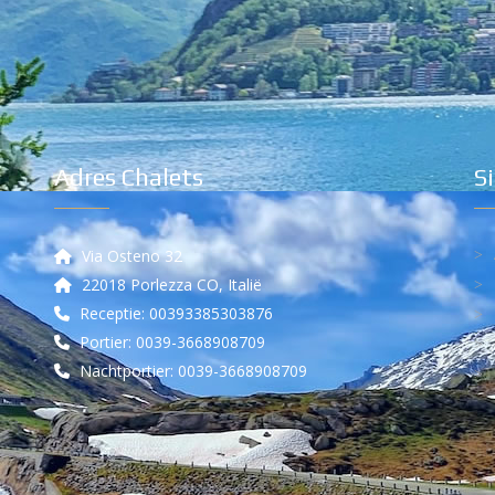
Adres Chalets
S
Via Osteno 32
22018 Porlezza CO, Italië
Receptie: 00393385303876
Portier: 0039-3668908709
Nachtportier: 0039-3668908709