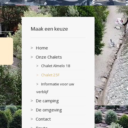
Maak een keuze
Home
Onze Chalets
Chalet Almelo 18
t
Chalet 25F
y, waar
Informatie voor uw
verblijf
De camping
De omgeving
e
Contact
ben