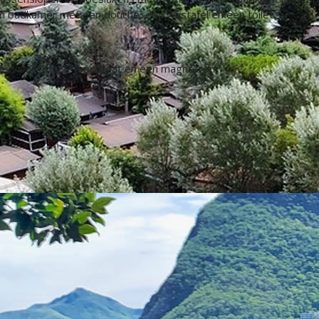
 badkamer met een douche, een wastafel en een toilet.
m
iesvak, koffiezetapparaat en een magnetron.