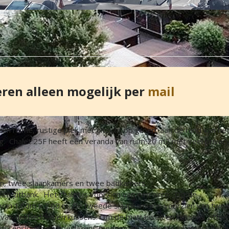
eren alleen mogelijk per
mail
 een ruime, rustige plek met uitzicht op groen, aan de rand van he
ing. Chalet 25F heeft een veranda van ruim 20 m2 met veel privac
en, twee slaapkamers en twee badkamers.
en zitbank. Het chalet is voorzien van een airco. Op de
an 1.60m x 2.00 m. De tweede slaapkamer is voorzien van twe
n van dekbedden en kussens. Om de matrassen en kussens zitten
 kussenslopen en hoeslakens meenemen. Beide slaapkamers heb