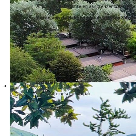
voldoende kastruimte en aangrenzend een eigen
Maten van de dekbedden: 4 van 150x200 c
De keuken is uitgerust met een koelkast met vr
Parkeren kan aan de achterzijde van het chalet.
CIR code 013189-CAM-00002
Inclusief
gas water en electra.
Exclusief
€ 80 eindschoonmaak