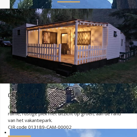
Chalet 25F
Chalet 25F is een 4-persoons verblijf en ligt op een
ruime, rustige plek met uitzicht op groen, aan de rand
van het vakantiepark.
CIR code 013189-CAM-00002