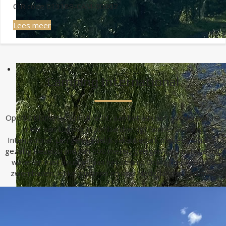
CIR code 013189-CAM-00002
Lees meer
Camping International
Op 980 kilometer van Utrecht, aan het aan het wonderschone
meer van Lugano in Lombardije, ligt familie Camping
International. Een gemoedelijk vakantiepark met een smal en
gezellig kiezelstrand van 500 meter, gelegen aan kristalhelder
water en met douches aan het strand. Ook zijn er heerlijke
zwembaden, leuke glijbanen en veel Nederlandse kinderen.